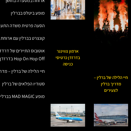
ארוחה במסעדה בחושך
מופע ביטלס בברלין
הסעה פרטית משדה התעופ
קונצרט בברלין עם ארוחת 
אוטובוס התיירים של דרדזן
ארמון צווינגר
בדרזדן כרטיסי
Hop On Hop Off בדרזדן (Dresden)
כניסה
חיי הלילה של ברלין – מדר
חיי הלילה של ברלין –
סטודיו הפלאים של ברלין
מדריך ברלין
לצעירים
מופע MAD MAGIC בברלין