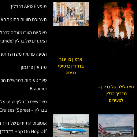
מופע ARISE בברלין
תערוכת חוויות החומר האפל – atter
טיול יום מוורנמונדה לברלין
האתרים של ברלין (Warnemunde)
הסעה פרטית משדה התעופ
ארמון צווינגר
בדרזדן כרטיסי
מוזיאון פרגמון
כניסה
חיי הלילה של ברלין –
Brauerei
מדריך ברלין
לצעירים
סיור שייט בברלין: שייט ע
בברלין – Berlin River Cruises (Spree)
אוטובוס התיירים של דרדזן
Hop On Hop Off בדרזדן (Dresden)