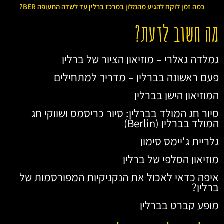
כמה זמן לוקח להגיע מהמלון במרכז ברלין עד לשדה התעופה BER?
מה חשוב לדעת?
גמלדה גאלרי – מוזיאון הציור של ברלין
פעם ראשונה בברלין – מדריך למתחילים
המוזיאון הישן בברלין
סיור חג המולד בברלין: סיור כריסמס ושווקי חג
המולד בברלין (Berlin)
גלריית ג'יימס סימון
מוזיאון הסלפי של ברלין
איפה כדאי לאכול את הנקניקיות המפורסמות של
ברלין?
מופע קברט בברלין