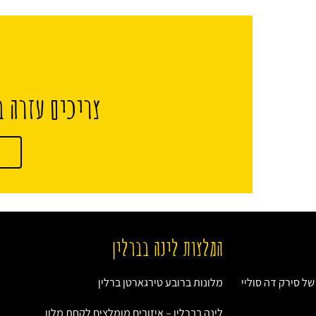
צריכים עזרה ב
המלצות לינה בברלין
ל סירק דה סוליי
מלונות ברובע טירגארטן ברלין
לינה בברלין – איזורים מומלצים לקחת מלון