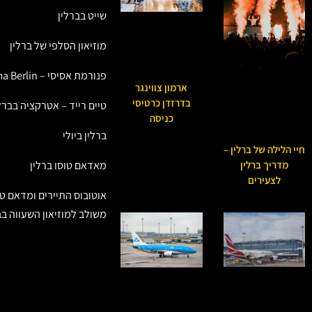
שייט בברלין
מוזיאון הסלפי של ברלין
פנורמת אסיסי – Asisi Panorama Berlin
ארמון צווינגר
בדרזדן כרטיסי
טיים רייד – אטרקציה בברל
כניסה
ברלין ביולי
חיי הלילה של ברלין –
מאדאם טוסו ברלין
מדריך ברלין
לצעירים
אוטובוס התיירים ומדאם טו
משולב למוזיאון השעווה בב