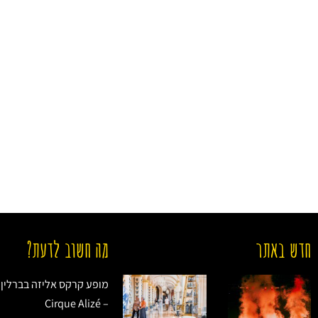
חדש באתר
מה חשוב לדעת?
מופע קרקס אליזה בברלין ש
– Cirque Alizé